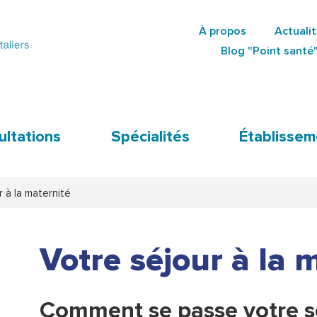
Aller
À propos
Actuali
au
Secondary
Blog "Point santé
contenu
Navigation
principal
ultations
Spécialités
Établissem
r à la maternité
Votre séjour à la 
Comment se passe votre sé