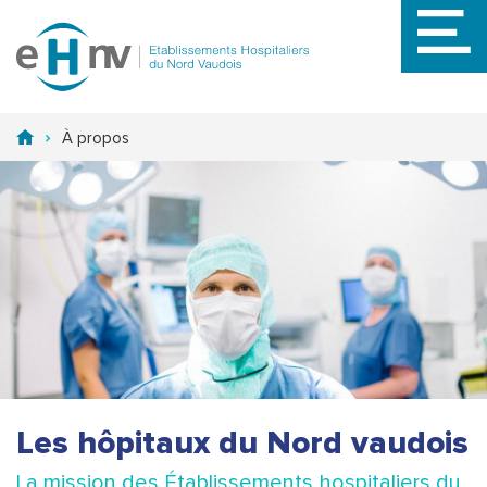
Aller
au
contenu
principal
À propos
Les hôpitaux du Nord vaudois
La mission des Établissements hospitaliers du