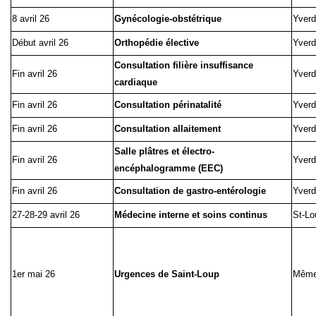
8 avril 26
Gynécologie-obstétrique
Yverd
Début avril 26
Orthopédie élective
Yverd
Consultation filière insuffisance
Fin avril 26
Yverd
cardiaque
Fin avril 26
Consultation périnatalité
Yverd
Fin avril 26
Consultation allaitement
Yverd
Salle plâtres et électro-
Fin avril 26
Yverd
encéphalogramme (EEC)
Fin avril 26
Consultation de gastro-entérologie
Yverd
27-28-29 avril 26
Médecine interne et soins continus
St-Lo
1er mai 26
Urgences de Saint-Loup
Même