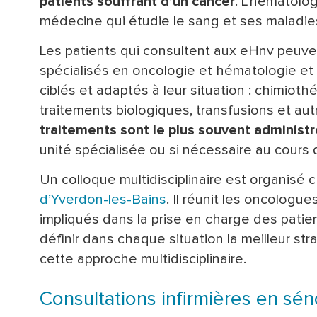
patients souffrant d’un cancer
. L'hématolo
médecine qui étudie le sang et ses maladie
Les patients qui consultent aux eHnv peuve
spécialisés en oncologie et hématologie et 
ciblés et adaptés à leur situation : chimiot
traitements biologiques, transfusions et au
traitements sont le plus souvent adminis
unité spécialisée ou si nécessaire au cours d
Un colloque multidisciplinaire est organis
d’Yverdon-les-Bains
. Il réunit les oncologue
impliqués dans la prise en charge des patien
définir dans chaque situation la meilleur str
cette approche multidisciplinaire.
Consultations infirmières en sén