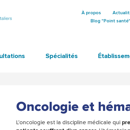
Aller
À propos
Actuali
au
Secondary
Blog "Point santé
contenu
Navigation
principal
ultations
Spécialités
Établissem
Oncologie et héma
L’oncologie est la discipline médicale qui
pre