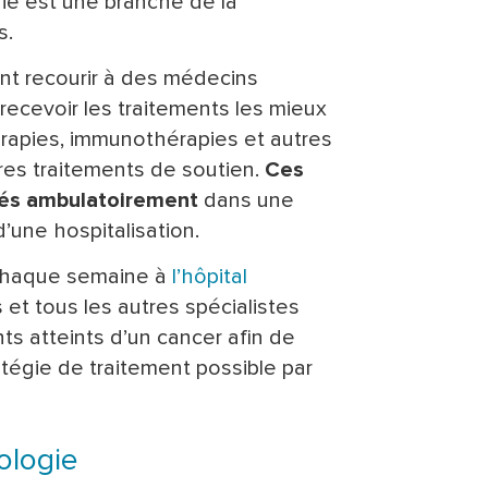
gie est une branche de la
s.
nt recourir à des médecins
recevoir les traitements les mieux
hérapies, immunothérapies et autres
tres traitements de soutien.
Ces
trés ambulatoirement
dans une
’une hospitalisation.
é chaque semaine à
l’hôpital
s et tous les autres spécialistes
ts atteints d’un cancer afin de
atégie de traitement possible par
ologie