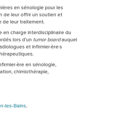
mières en sénologie pour les
 de leur offrir un soutien et
de leur traitement.
e en charge interdisciplinaire du
ordés lors d’un
tumor board
auquel
adiologues et infirmier·ère·s
thérapeutiques.
nfirmier·ère en sénologie,
tion, chimiothérapie,
on-les-Bains
.