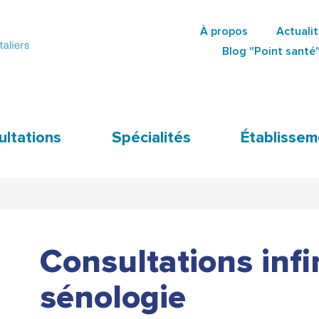
Aller
À propos
Actuali
au
Secondary
Blog "Point santé
contenu
Navigation
principal
ultations
Spécialités
Établissem
Consultations infi
sénologie