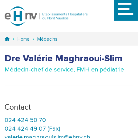
Aller
au
contenu
principal
Home
Médecins
Dre Valérie Maghraoui-Slim
Médecin-chef de service, FMH en pédiatrie
Contact
024 424 50 70
024 424 49 07 (Fax)
valerie.maghraouislim@ehnv.ch