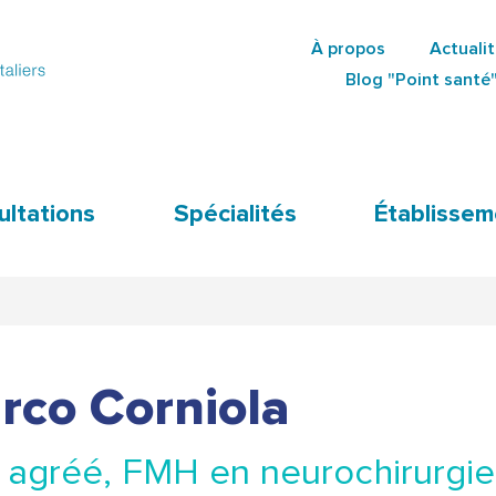
Aller
À propos
Actuali
au
Secondary
Blog "Point santé
contenu
Navigation
principal
ultations
Spécialités
Établissem
rco Corniola
agréé, FMH en neurochirurgie