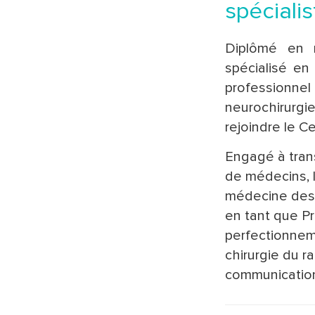
spécialis
Diplômé en m
spécialisé en
professionn
neurochirurgi
rejoindre le C
Engagé à tran
de médecins, 
médecine des 
en tant que P
perfectionneme
chirurgie du r
communication