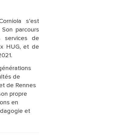
orniola s’est
. Son parcours
 services de
aux HUG, et de
2021.
 générations
ultés de
 et de Rennes
son propre
ions en
pédagogie et