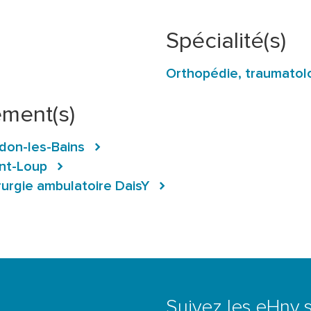
Spécialité(s)
Orthopédie, traumatol
ement(s)
rdon-les-Bains
int-Loup
rurgie ambulatoire DaisY
Suivez les eHnv s