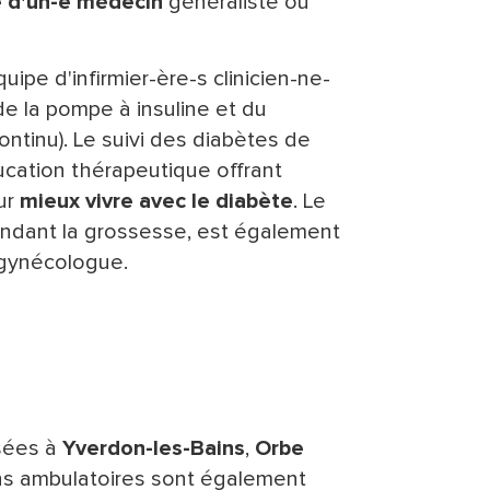
e d'un-e médecin
généraliste ou
uipe d'infirmier-ère-s clinicien-ne-
 de la pompe à insuline et du
ntinu). Le suivi des diabètes de
cation thérapeutique offrant
ur
mieux vivre avec le diabète
. Le
endant la grossesse, est également
 gynécologue.
osées à
Yverdon-les-Bains
,
Orbe
ons ambulatoires sont également