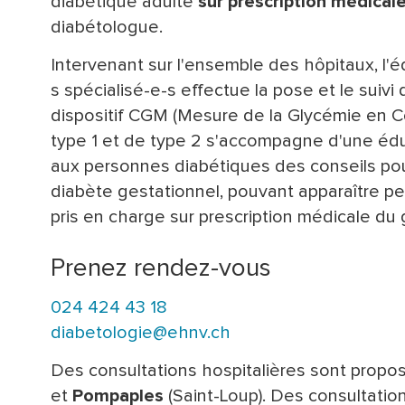
diabétique adulte
sur prescription médical
diabétologue.
Intervenant sur l'ensemble des hôpitaux, l'éq
s spécialisé-e-s effectue la pose et le suivi
dispositif CGM (Mesure de la Glycémie en Co
type 1 et de type 2 s'accompagne d'une
édu
aux personnes diabétiques des conseils po
diabète gestationnel, pouvant apparaître p
pris en charge sur prescription médicale du
Prenez rendez-vous
024 424 43 18
diabetologie@ehnv.ch
Des consultations hospitalières sont prop
et
Pompaples
(Saint-Loup). Des consultati