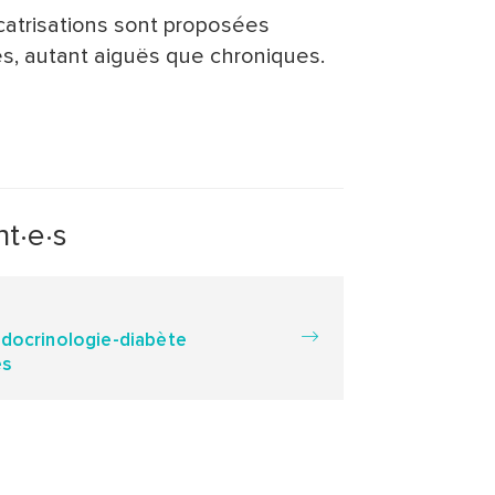
icatrisations sont proposées
s, autant aiguës que chroniques.
t·e·s
ndocrinologie-diabète
es