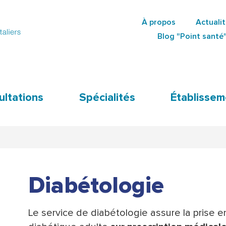
Aller
À propos
Actuali
au
Secondary
Blog "Point santé
contenu
Navigation
principal
ultations
Spécialités
Établissem
Diabétologie
Le service de diabétologie assure la prise 