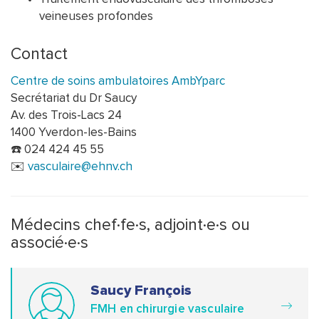
veineuses profondes
Contact
Centre de soins ambulatoires AmbYparc
Secrétariat du Dr Saucy
Av. des Trois-Lacs 24
1400 Yverdon-les-Bains
☎️ 024 424 45 55
✉️
vasculaire@ehnv.ch
Médecins chef·fe·s, adjoint·e·s ou
associé·e·s
Saucy François
FMH en chirurgie vasculaire